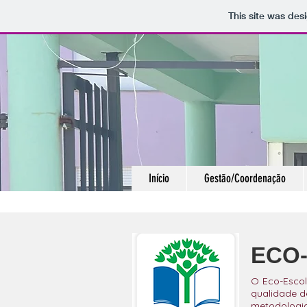
This site was des
Início
Gestão/Coordenação
ECO
O Eco-Escol
qualidade d
metodologia