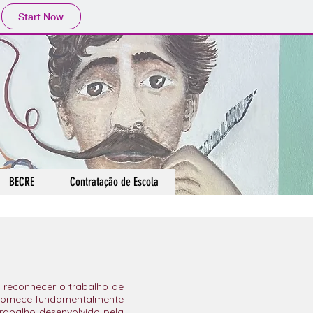
Start Now
BECRE
Contratação de Escola
 reconhecer o trabalho de
 Fornece fundamentalmente
rabalho desenvolvido pela