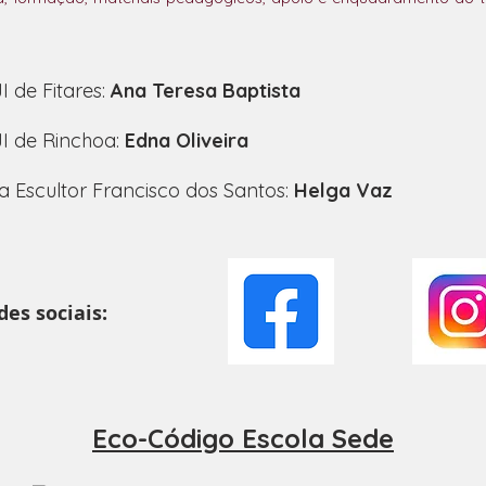
 de Fitares:
Ana Teresa Baptista
I de Rinchoa:
Edna Oliveira
 Escultor Francisco dos Santos:
Helga Vaz
es sociais:
Eco-Código E
scola S
ede