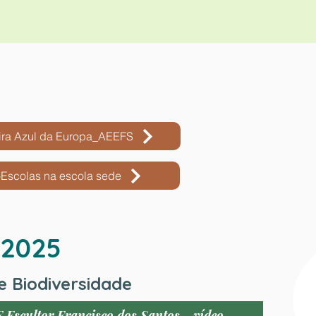
ra Azul da Europa_AEEFS
Escolas na escola sede
/2025
e Biodiversidade
Escultor Francisco dos Santos - vídeo