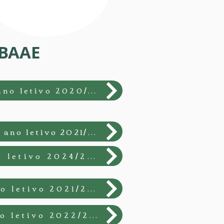
ABAAE
Desafio "Hortas Bio Eco-Escolas" - premiada em ex-aequo no ano letivo 2020/2021
Projeto "Muros com Vida" - premiada entre as cinco melhores no ano letivo 2021/2022
Projeto "Muros com Vida" - premiada em ex-aequo no ano letivo 2024/2025
Desafio "Brigada da Cantina - premiada em 3.º lugar no ano letivo 2021/2022
Desafio "Brigada da Cantina - premiada em ex aequo no ano letivo 2022/2023